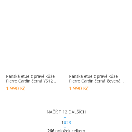
Pánská etue z pravé kůže
Pánská etue z pravé kůže
Pierre Cardin černá YS12
Pierre Cardin černá_čevená
2800
YS12 2800
1 990 Kč
1 990 Kč
NAČÍST 12 DALŠÍCH
S
1
23
t
O
r
266
položek celkem