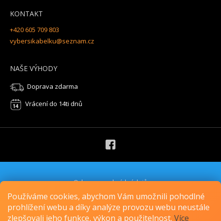
KONTAKT
+420 605 709 803
vybersikabelku@seznam.cz
NAŠE VÝHODY
Doprava zdarma
Vrácení do 14ti dnů
Ochrana osobních údajů
Obchodní podmínky
Používáme cookies, abychom Vám umožnili pohodlné
Cookies
prohlížení webu a díky analýze provozu webu neustále
zlepšovali jeho funkce, výkon a použitelnost.
Více