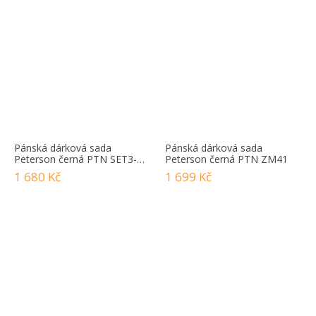
Pánská dárková sada
Pánská dárková sada
Peterson černá PTN SET3-
Peterson černá PTN ZM41
N79L-VT
1 680 Kč
1 699 Kč