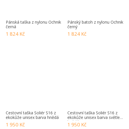
Pánská taška z nylonu Ochnik
Pánský batoh z nylonu Ochnik
černá
černý
1 824 Kč
1 824 Kč
Cestovní taška Soliér S16 z
Cestovní taška Soliér S16 z
ekokůže unisex barva hnědá
ekokůže unisex barva světle
hnědá.
1 950 Kč
1 950 Kč