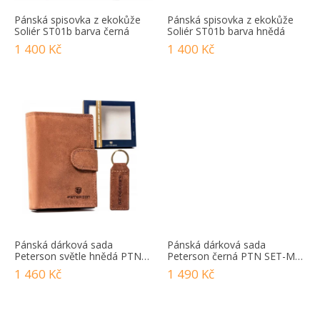
Ů
Pánská spisovka z ekokůže
Pánská spisovka z ekokůže
Soliér ST01b barva černá
Soliér ST01b barva hnědá
1 400 Kč
1 400 Kč
Pánská dárková sada
Pánská dárková sada
Peterson světle hnědá PTN
Peterson černá PTN SET-M-
SET-M-1542L-CH C
N992L-D
1 460 Kč
1 490 Kč