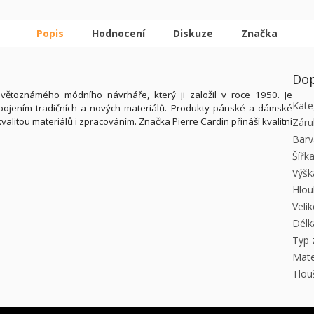
Popis
Hodnocení
Diskuze
Značka
Dop
ětoznámého módního návrháře, který ji založil v roce 1950. Je
Kate
a spojením tradičních a nových materiálů. Produkty pánské a dámské
alitou materiálů i zpracováním. Značka Pierre Cardin přináší kvalitní
Záru
Barv
Šířk
Výšk
Hlou
Veli
Délk
Typ 
Mate
Tlou