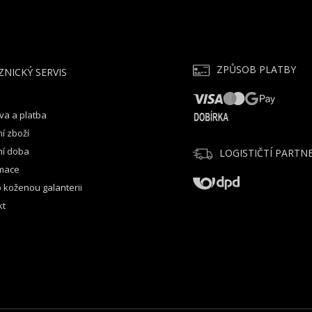
ZPŮSOB PLATBY
ZNICKÝ SERVIS
va a platba
í zboží
ní doba
LOGISTIČTÍ PARTNE
mace
 koženou galanterii
kt