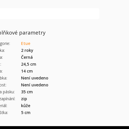
lňkové parametry
gorie
:
Etue
ka
:
2 roky
a
:
Černá
a
:
24,5 cm
a
:
14 cm
bka
:
Není uvedeno
kost
:
Není uvedeno
a pásku
:
35 cm
zapínání
:
zip
riál
:
kůže
šťka
:
5 cm