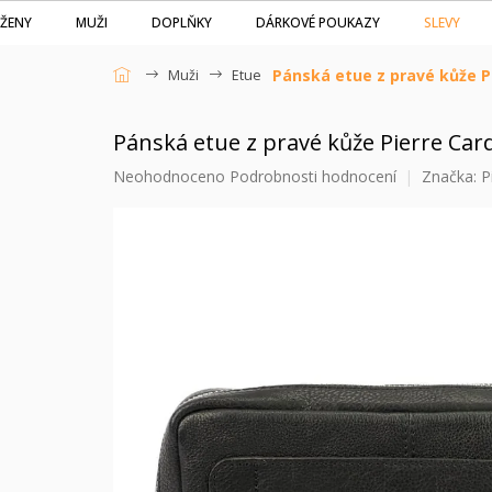
Přejít
SLEVY
ŽENY
MUŽI
DOPLŇKY
DÁRKOVÉ POUKAZY
na
obsah
Pánská etue z pravé kůže Pi
Muži
Etue
Domů
Pánská etue z pravé kůže Pierre Car
Průměrné
Neohodnoceno
Podrobnosti hodnocení
Značka:
P
hodnocení
produktu
je
0,0
z
5
hvězdiček.