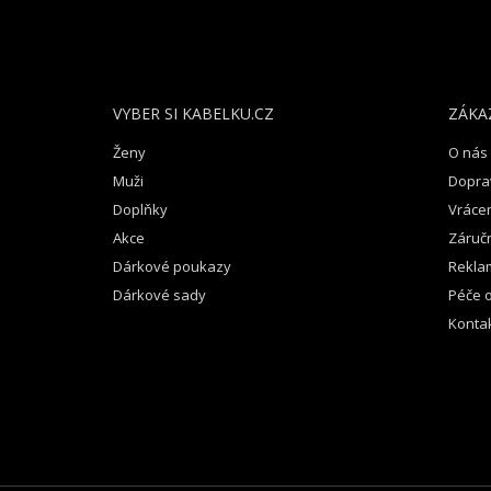
Á
P
A
T
VYBER SI KABELKU.CZ
ZÁKA
Í
Ženy
O nás
Muži
Dopra
Doplňky
Vrácen
Akce
Záruč
Dárkové poukazy
Rekla
Dárkové sady
Péče o
Konta