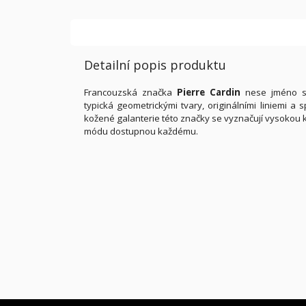
Detailní popis produktu
Francouzská značka
Pierre Cardin
nese jméno sv
typická geometrickými tvary, originálními liniemi 
kožené galanterie této značky se vyznačují vysokou kv
módu dostupnou každému.
Z