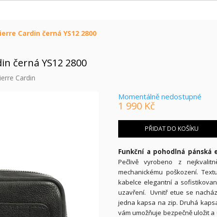
erre Cardin černá YS12 2800
din černá YS12 2800
ierre Cardin
Momentálně nedostupné
1 990 Kč
Měrná
cena:
PŘIDAT DO KOŠÍKU
Funkční a pohodlná pánská e
Pečlivě vyrobeno z nejkvalit
mechanickému poškození. Textu
kabelce elegantní a sofistikova
uzavření. Uvnitř etue se nachá
jedna kapsa na zip. Druhá kapsa
vám umožňuje bezpečně uložit a u