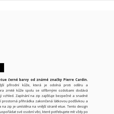
tue černé barvy od známé značky Pierre Cardin.
nější přírodní kůže, která je odolná proti oděru a
ra zrnité kůže spolu se stříbrnými ozdobami dodává
ný vzhled. Zapínání na zip zajišťuje bezpečné a snadné
zí prostorná přihrádka zakončená látkovou podšívkou a
 na zip je umístěna na vnější straně etue. Tento design
spořádat své osobní věci, které potřebujete mít vždy po