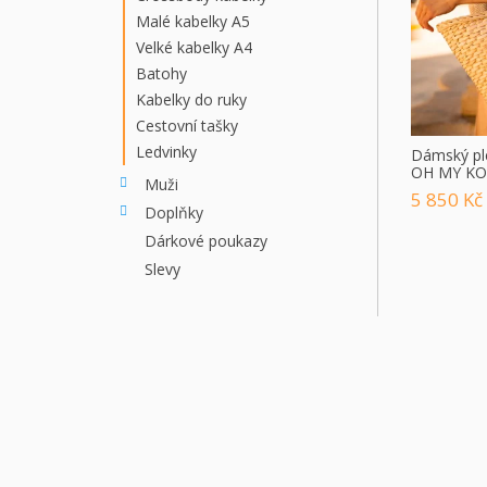
E
Ů
Malé kabelky A5
L
Velké kabelky A4
Batohy
Kabelky do ruky
Cestovní tašky
Ledvinky
Dámský pl
OH MY KO
Muži
5 850 Kč
Doplňky
Dárkové poukazy
Slevy