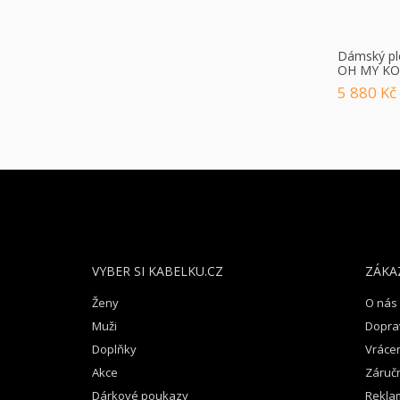
Dámský pl
OH MY KOS
5 880 Kč
Z
Á
P
A
T
VYBER SI KABELKU.CZ
ZÁKA
Í
Ženy
O nás
Muži
Dopra
Doplňky
Vrácen
Akce
Záruč
Dárkové poukazy
Rekla