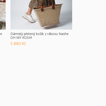
he
Dámský pletený košík z rákosu Nashe
OH MY KOSH!
5 880 Kč