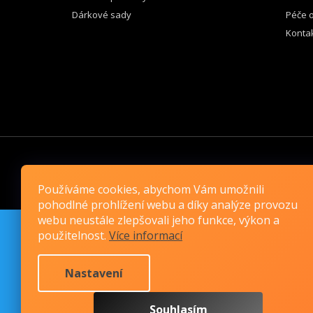
Dárkové sady
Péče o
Konta
VYBER SI KABELKU CZ
Používáme cookies, abychom Vám umožnili
pohodlné prohlížení webu a díky analýze provozu
webu neustále zlepšovali jeho funkce, výkon a
použitelnost.
Více informací
Nastavení
Souhlasím