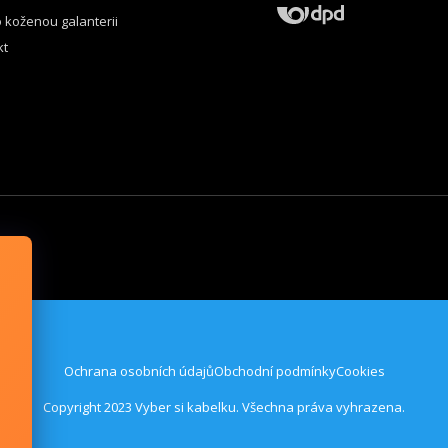
p
 koženou galanterii
i
s
kt
u
Ochrana osobních údajů
Obchodní podmínky
Cookies
Copyright 2023 Vyber si kabelku. Všechna práva vyhrazena.