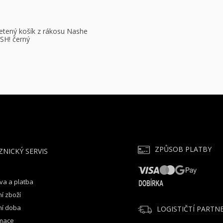
etený košík z rákosu Nashe
H! černý
O
v
l
á
d
a
c
í
ZPŮSOB PLATBY
ZNICKÝ SERVIS
p
r
v
va a platba
k
í zboží
y
v
ní doba
LOGISTIČTÍ PARTNE
ý
mace