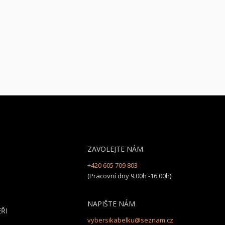
ZAVOLEJTE NÁM
+420 605 709 803
(Pracovní dny 9.00h -16.00h)
NAPIŠTE NÁM
ŘI
vybersikabelku@seznam.cz