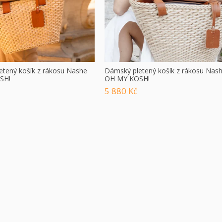
etený košík z rákosu Nashe
Dámský pletený košík z rákosu Nas
SH!
OH MY KOSH!
5 880 Kč