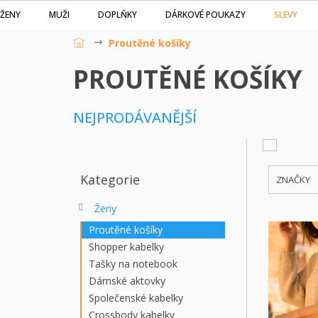
Přejít
SLEVY
ŽENY
MUŽI
DOPLŇKY
DÁRKOVÉ POUKAZY
na
obsah
Proutěné košíky
Domů
PROUTĚNÉ KOŠÍKY
NEJPRODÁVANĚJŠÍ
P
V
O
Ý
S
P
Kategorie
Přeskočit
ZNAČKY
T
I
kategorie
R
S
Ženy
A
P
Proutěné košíky
N
R
Shopper kabelky
N
O
Tašky na notebook
Í
D
Dámské aktovky
P
U
Společenské kabelky
A
K
N
Crossbody kabelky
T