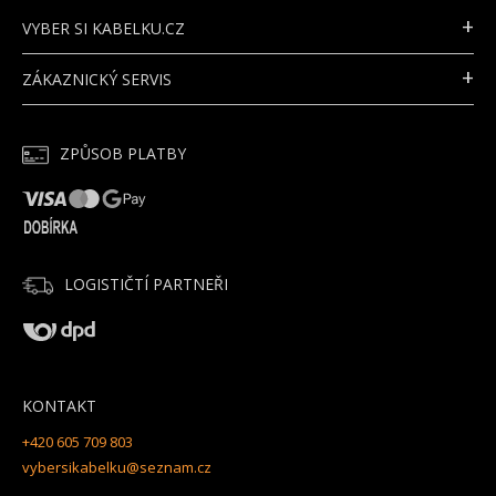
d
P
a
VYBER SI KABELKU.CZ
A
c
T
í
ZÁKAZNICKÝ SERVIS
Í
p
r
v
k
ZPŮSOB PLATBY
y
v
ý
p
i
s
LOGISTIČTÍ PARTNEŘI
u
KONTAKT
+420 605 709 803
vybersikabelku@seznam.cz