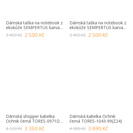
Dámská taška na notebook z
Dámská taška na notebook z
ekokůže SEMPERTUS barva
ekokůže SEMPERTUS barva
světle béžová BIZ-03/10
světle šedá BIZ-03/10
2 500 Kč
2 500 Kč
3 450 Kč
3 450 Kč
Dámská shopper kabelka
Dámská kabelka Ochnik
Ochnik černá TORES-0971D-
černá TORES-1043-99(Z24)
99(W25)
3 350 Kč
3 690 Kč
4 120 Kč
4 900 Kč