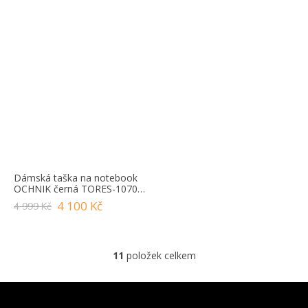
Dámská taška na notebook
OCHNIK černá TORES-1070-
99(Z24)
4 100 Kč
4 999 Kč
11
položek celkem
O
v
l
Z
á
Á