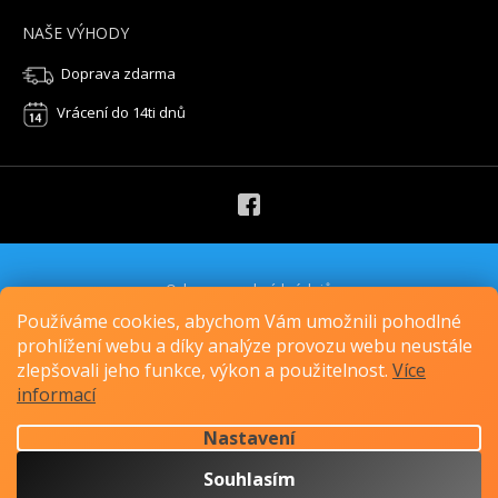
NAŠE VÝHODY
Doprava zdarma
Vrácení do 14ti dnů
Ochrana osobních údajů
Obchodní podmínky
Používáme cookies, abychom Vám umožnili pohodlné
Cookies
prohlížení webu a díky analýze provozu webu neustále
zlepšovali jeho funkce, výkon a použitelnost.
Více
Copyright 2023 Vyber si kabelku. Všechna práva vyhrazena.
informací
Nastavení
Vytvořil Shoptet
Souhlasím