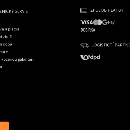
ZPŮSOB PLATBY
ZNICKÝ SERVIS
va a platba
í zboží
ní doba
LOGISTIČTÍ PARTNE
mace
 koženou galanterii
kt