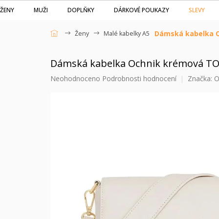
Přejít
SLEVY
ŽENY
MUŽI
DOPLŇKY
DÁRKOVÉ POUKAZY
na
obsah
Dámská kabelka O
Ženy
Malé kabelky A5
Domů
Dámská kabelka Ochnik krémová TO
Průměrné
Neohodnoceno
Podrobnosti hodnocení
Značka:
O
hodnocení
produktu
je
0,0
z
5
hvězdiček.