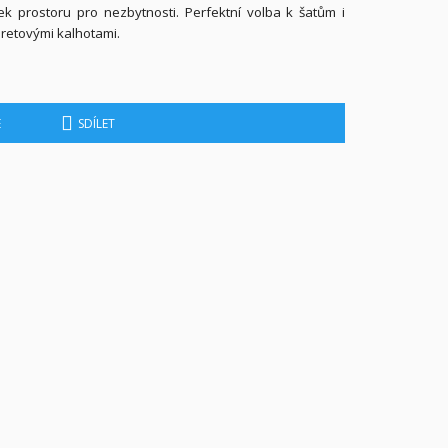
ek prostoru pro nezbytnosti. Perfektní volba k šatům i
aretovými kalhotami.
E
SDÍLET