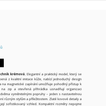
nů
Ochnik krémová.
Elegantní a praktický model, který se
obená z kvalitní imitace kůže, nabízí jednoduchý design
pa na magnetické zapínání umožňuje pohodlný přístup k
a na zip a otevřená přihrádka usnadňují organizaci
 dvěma vyměnitelnými popruhy – jeden s nastavitelnou
í různým stylům a příležitostem. Zlaté kovové detaily a
í její sofistikovaný vzhled. Kompaktní rozměry nepojme