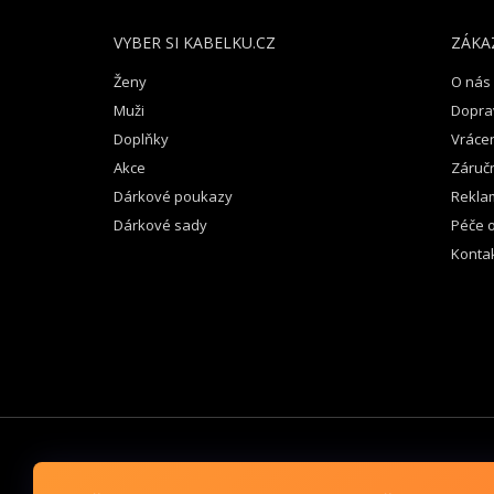
A
T
VYBER SI KABELKU.CZ
ZÁKA
Í
Ženy
O nás
Muži
Dopra
Doplňky
Vrácen
Akce
Záruč
Dárkové poukazy
Rekla
Dárkové sady
Péče o
Konta
VYBER SI KABELKU CZ