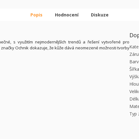
Popis
Hodnocení
Diskuze
Dop
ečné, s využitím nejmodernějších trendů a řešení vytvořené pro
Kate
oží značky Ochnik dokazuje, že kůže dává neomezené možnosti tvorby
Záru
Barv
Šířk
Výšk
Hlou
Veli
Délk
Mate
Typ 