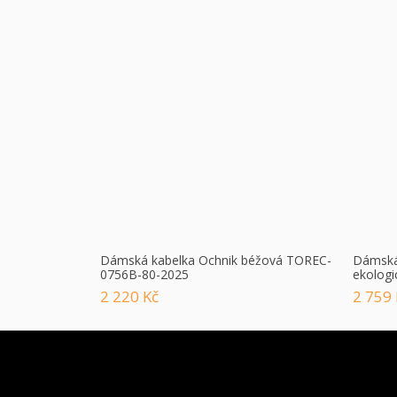
Dámská kabelka Ochnik béžová TOREC-
Dámská 
0756B-80-2025
ekologi
2 220 Kč
2 759 
Z
Á
P