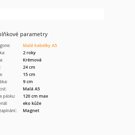
lňkové parametry
gorie
:
Malé kabelky A5
ka
:
2 roky
a
:
Krémová
a
:
24 cm
a
:
15 cm
bka
:
9 cm
kost
:
Malá A5
a pásku
:
120 cm max
riál
:
eko kůže
zapínání:
:
Magnet