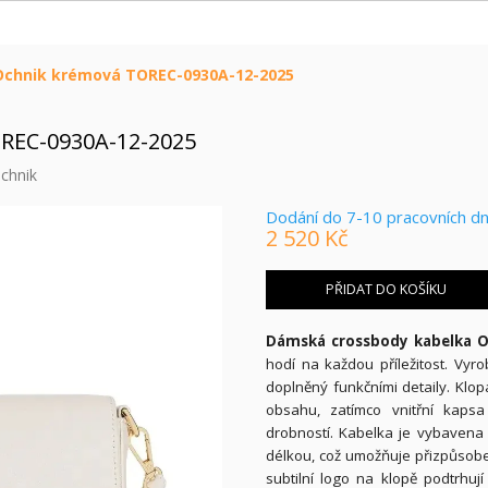
chnik krémová TOREC-0930A-12-2025
REC-0930A-12-2025
chnik
Dodání do 7-10 pracovních d
2 520 Kč
Měrná
cena:
PŘIDAT DO KOŠÍKU
Dámská crossbody kabelka 
hodí na každou příležitost. Vyr
doplněný funkčními detaily. Klo
obsahu, zatímco vnitřní kaps
drobností. Kabelka je vybavena
délkou, což umožňuje přizpůsoben
subtilní logo na klopě podtrhuj