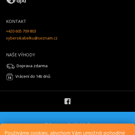
KONTAKT
+420 605 709 803
vybersikabelku@seznam.cz
NAŠE VÝHODY
Doprava zdarma
Vrácení do 14ti dnů
Ochrana osobních údajů
Obchodní podmínky
Používáme cookies, abychom Vám umožnili pohodlné