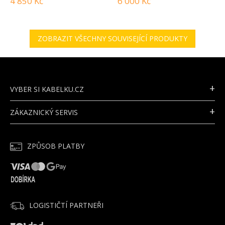
4 850 Kč
6 000 Kč
ZOBRAZIT VŠECHNY SOUVISEJÍCÍ PRODUKTY
Z
Á
P
VYBER SI KABELKU.CZ
A
T
ZÁKAZNICKÝ SERVIS
Í
ZPŮSOB PLATBY
LOGISTIČTÍ PARTNEŘI