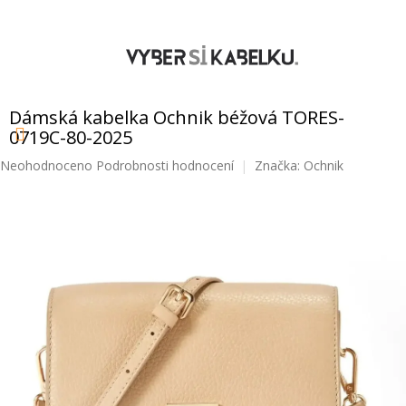
Přejít
na
obsah
NÁKUPNÍ
KOŠÍK
Dámská kabelka Ochnik béžová TORES-
0719C-80-2025
Průměrné
Neohodnoceno
Podrobnosti hodnocení
Značka:
Ochnik
hodnocení
produktu
je
0,0
z
5
hvězdiček.