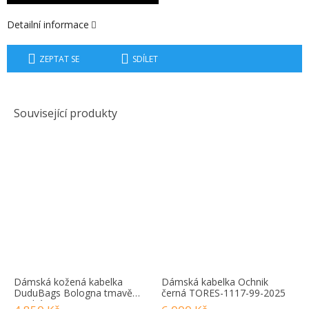
Detailní informace
ZEPTAT SE
SDÍLET
Související produkty
Dámská kožená kabelka
Dámská kabelka Ochnik
DuduBags Bologna tmavě
černá TORES-1117-99-2025
modrá