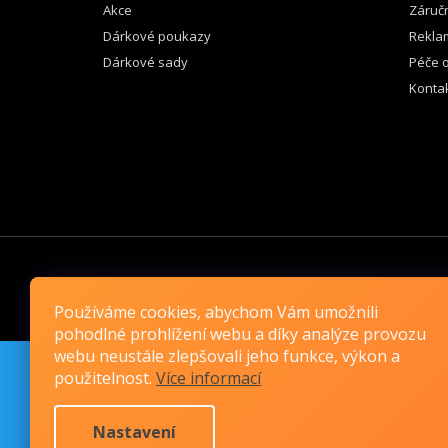
Akce
Záruč
Dárkové poukazy
Rekla
Dárkové sady
Péče o
Konta
VYBER SI KABELKU CZ
Používáme cookies, abychom Vám umožnili
pohodlné prohlížení webu a díky analýze provozu
webu neustále zlepšovali jeho funkce, výkon a
použitelnost.
Více informací
Nastavení