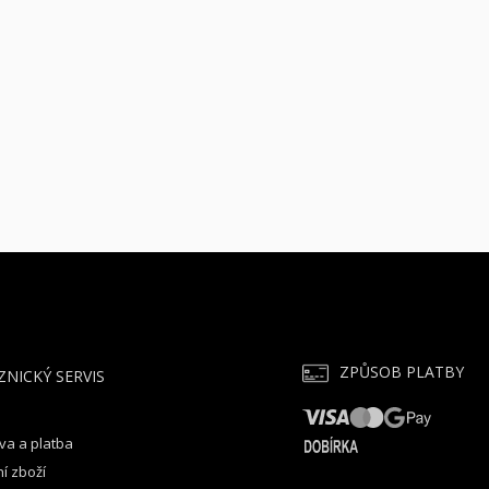
ZPŮSOB PLATBY
ZNICKÝ SERVIS
va a platba
í zboží