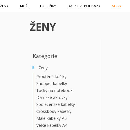
Přejít
SLEVY
ŽENY
MUŽI
DOPLŇKY
DÁRKOVÉ POUKAZY
na
obsah
ŽENY
P
O
S
Kategorie
Přeskočit
T
kategorie
R
Ženy
A
Proutěné košíky
N
Shopper kabelky
N
Tašky na notebook
Í
Dámské aktovky
P
Společenské kabelky
A
N
Crossbody kabelky
E
Malé kabelky A5
L
Velké kabelky A4