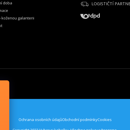
ní doba
LOGISTIČTÍ PARTNE
mace
 koženou galanterii
kt
Ochrana osobních údajů
Obchodní podmínky
Cookies
Copyright 2023 Vyber si kabelku. Všechna práva vyhrazena.