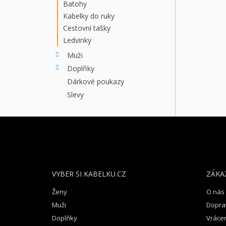
Batohy
Kabelky do ruky
Cestovní tašky
Ledvinky
Muži
Doplňky
Dárkové poukazy
Slevy
Z
Á
P
A
T
VYBER SI KABELKU.CZ
ZÁKA
Í
Ženy
O nás
Muži
Dopra
Doplňky
Vrácen