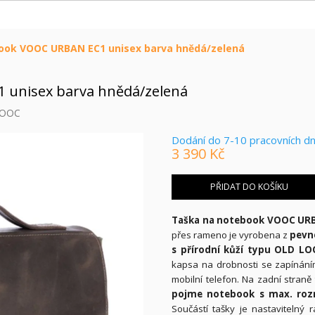
ook VOOC URBAN EC1 unisex barva hnědá/zelená
 unisex barva hnědá/zelená
OOC
Dodání do 7-10 pracovních d
3 390 Kč
Měrná
cena:
PŘIDAT DO KOŠÍKU
Taška na notebook VOOC
URB
přes rameno je vyrobena z
pevn
s přírodní
kůží typu OLD LO
kapsa na drobnosti se zapínáním
mobilní telefon. Na zadní straně 
pojme notebook s max. rozmě
Součástí tašky je nastavitelný 