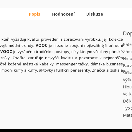
Popis
Hodnocení
Diskuze
Dop
teří vyžadují kvalitu provedení i zpracování výrobku. Její kolekce
Kate
ovější módní trendy.
VOOC
je filozofie spojení nejkvalitnější přírodní
Záru
í
VOOC
je vyráběno tradičními postupy, díky kterým všechny pánské
azníky. Značka zaručuje nejvyšší kvalitu a pozornost k nejmenším
Hmo
inečné kožené městské kabelky, messenger tašky, dámské business
Barv
 módní kufry a kufry, aktovky i funkční peněženky. Značka si získala
Šířk
Výšk
Hlou
Veli
Délk
Typ 
Mate