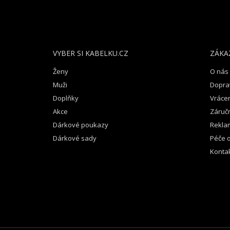
Á
P
A
T
VYBER SI KABELKU.CZ
ZÁKA
Í
Ženy
O nás
Muži
Dopra
Doplňky
Vrácen
Akce
Záruč
Dárkové poukazy
Rekla
Dárkové sady
Péče o
Konta