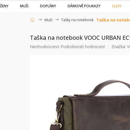
Přejít
SLEVY
ŽENY
MUŽI
DOPLŇKY
DÁRKOVÉ POUKAZY
na
obsah
Taška na noteb
Muži
Tašky na notebook
Domů
Taška na notebook VOOC URBAN EC1
Průměrné
Neohodnoceno
Podrobnosti hodnocení
Značka:
V
hodnocení
produktu
je
0,0
z
5
hvězdiček.