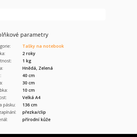
lňkové parametry
gorie
:
Tašky na notebook
ka
:
2 roky
tnost
:
1 kg
a
:
Hnědá, Zelená
a
:
40 cm
a
:
30 cm
bka
:
10 cm
kost
:
Velká A4
a pásku
:
136 cm
zapínání
:
přezka/clip
riál
:
přírodní kůže