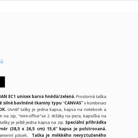
nů
AN EC1 unisex barva hnědá/zelená.
Prostorná taška
é silné bavlněné tkaniny typu
"
CANVAS"
v kombinaci
OK.
Uvnitř tašky je jedna kapsa, kapsa na notebook a
 na zip, "mini-office"se 2 držáky na pera, kapsička na
tašky je ještě jedna kapsa na zip.
Speciální přihrádka
r (38,5 x 26,5 cm) 15,6" kapsa je polstrovaná.
ramenní pásek.
Taška je měkkého nevyztuženého