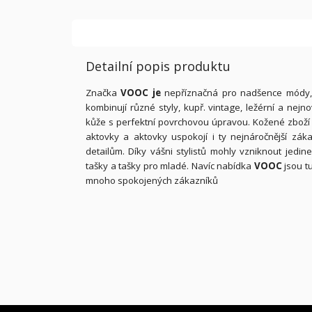
Detailní popis produktu
Značka
VOOC je
nepříznačná pro nadšence módy, k
kombinují různé styly, kupř. vintage, ležérní a nejn
kůže s perfektní povrchovou úpravou. Kožené zbož
aktovky a aktovky uspokojí i ty nejnáročnější zák
detailům. Díky vášni stylistů mohly vzniknout jed
tašky a tašky pro mladé. Navíc nabídka
VOOC
jsou tu
mnoho spokojených zákazníků
Z