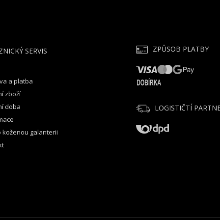
ZPŮSOB PLATBY
ZNICKÝ SERVIS
va a platba
í zboží
ní doba
LOGISTIČTÍ PARTNE
mace
 koženou galanterii
kt