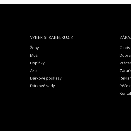
Z
Á
P
A
T
VYBER SI KABELKU.CZ
ZÁKA
Í
Ženy
O nás
Muži
Dopra
Doplňky
Vrácen
Akce
Záruč
Dárkové poukazy
Rekla
Dárkové sady
Péče o
Konta