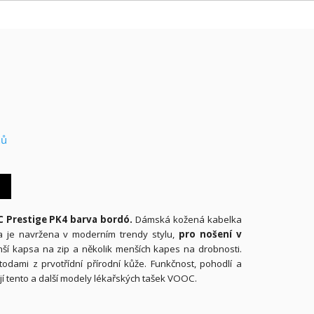
nů
 Prestige PK4 barva bordó.
Dámská kožená kabelka
a je navržena v moderním trendy stylu,
pro nošení v
nší kapsa na zip a několik menších kapes na drobnosti.
todami z prvotřídní přírodní kůže. Funkčnost, pohodlí a
sují tento a další modely lékařských tašek VOOC.