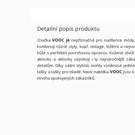
Detailní popis produktu
Značka
VOOC je
nepříznačná pro nadšence módy, k
kombinují různé styly, kupř. vintage, ležérní a nejn
kůže s perfektní povrchovou úpravou. Kožené zbož
aktovky a aktovky uspokojí i ty nejnáročnější zák
detailům. Díky vášni stylistů mohly vzniknout jed
tašky a tašky pro mladé. Navíc nabídka
VOOC
jsou tu
mnoho spokojených zákazníků.