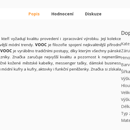
Popis
Hodnocení
Diskuze
Dop
teří vyžadují kvalitu provedení i zpracování výrobku. Její kolekce
Kate
ovější módní trendy.
VOOC
je filozofie spojení nejkvalitnější přírodní
Záru
í
VOOC
je vyráběno tradičními postupy, díky kterým všechny pánské
azníky. Značka zaručuje nejvyšší kvalitu a pozornost k nejmenším
Hmo
inečné kožené městské kabelky, messenger tašky, dámské business
Barv
 módní kufry a kufry, aktovky i funkční peněženky. Značka si získala
Šířk
Výšk
Hlou
Veli
Výšk
Délk
Typ 
Mate