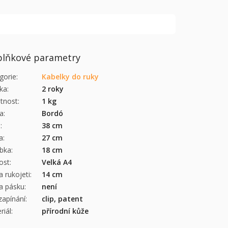
lňkové parametry
gorie
:
Kabelky do ruky
ka
:
2 roky
tnost
:
1 kg
a
:
Bordó
a
:
38 cm
a
:
27 cm
bka
:
18 cm
kost
:
Velká A4
a rukojeti
:
14 cm
a pásku
:
není
zapínání
:
clip, patent
riál
:
přírodní kůže