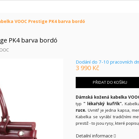
belka VOOC Prestige PK4 barva bordó
ge PK4 barva bordó
OOC
Dodání do 7-10 pracovních d
3 990 Kč
Měrná
cena:
PŘIDAT DO KOŠÍKU
Dámská kožená kabelka VOOC
typ
" lékařský kufřík".
Kabelk
ruce.
Uvnitř je jedna kapsa, me
Kabelka se vyrábí tradičními me
prestiž - to jsou rysy, které popi
Detailní informace