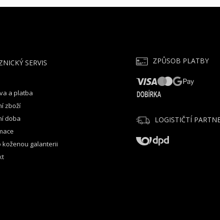
ZPŮSOB PLATBY
ZNICKÝ SERVIS
va a platba
í zboží
ní doba
LOGISTIČTÍ PARTNE
mace
 koženou galanterii
kt