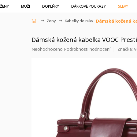
Přejít
SLEVY
ŽENY
MUŽI
DOPLŇKY
DÁRKOVÉ POUKAZY
na
obsah
Dámská kožená ka
Ženy
Kabelky do ruky
Domů
Dámská kožená kabelka VOOC Presti
Průměrné
Neohodnoceno
Podrobnosti hodnocení
Značka:
V
hodnocení
produktu
je
0,0
z
5
hvězdiček.