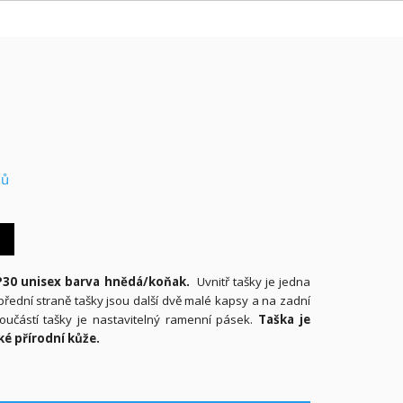
nů
P30 unisex barva hnědá/koňak.
Uvnitř tašky je jedna
přední straně tašky jsou další dvě malé kapsy a na zadní
oučástí tašky je nastavitelný ramenní pásek.
Taška je
é přírodní kůže.