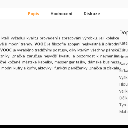
Popis
Hodnocení
Diskuze
Dop
teří vyžadují kvalitu provedení i zpracování výrobku. Její kolekce
Kate
ovější módní trendy.
VOOC
je filozofie spojení nejkvalitnější přírodní
Záru
í
VOOC
je vyráběno tradičními postupy, díky kterým všechny pánské
azníky. Značka zaručuje nejvyšší kvalitu a pozornost k nejmenším
Hmo
inečné kožené městské kabelky, messenger tašky, dámské business
Barv
 módní kufry a kufry, aktovky i funkční peněženky. Značka si získala
Šířk
Výšk
Hlou
Veli
Délk
Typ 
Mate