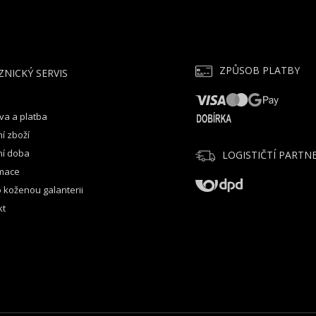
ZPŮSOB PLATBY
ZNICKÝ SERVIS
va a platba
í zboží
ní doba
LOGISTIČTÍ PARTNE
mace
 koženou galanterii
kt