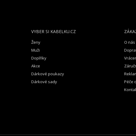
Á
P
A
T
VYBER SI KABELKU.CZ
ZÁKA
Í
Ženy
O nás
Muži
Dopra
Doplňky
Vrácen
Akce
Záruč
Dárkové poukazy
Rekla
Dárkové sady
Péče o
Konta