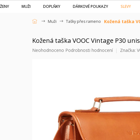
Přejít
SLEVY
ŽENY
MUŽI
DOPLŇKY
DÁRKOVÉ POUKAZY
na
obsah
Kožená taška V
Muži
Tašky přes rameno
Domů
Kožená taška VOOC Vintage P30 uni
Průměrné
Neohodnoceno
Podrobnosti hodnocení
Značka:
V
hodnocení
produktu
je
0,0
z
5
hvězdiček.