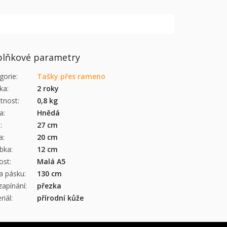
lňkové parametry
gorie
:
Tašky přes rameno
ka
:
2 roky
tnost
:
0,8 kg
a
:
Hnědá
a
:
27 cm
a
:
20 cm
bka
:
12 cm
kost
:
Malá A5
a pásku
:
130 cm
zapínání
:
přezka
riál
:
přírodní kůže