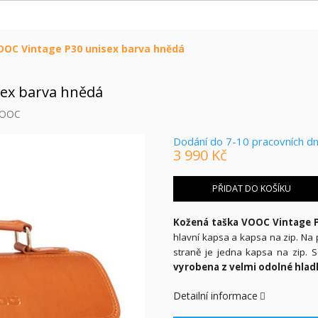
OOC Vintage P30 unisex barva hnědá
sex barva hnědá
OOC
Dodání do 7-10 pracovních d
3 990 Kč
Měrná
cena:
PŘIDAT DO KOŠÍKU
Kožená taška VOOC Vintage 
hlavní kapsa a kapsa na zip. Na 
straně je jedna kapsa na zip. S
vyrobena z velmi odolné hladk
Detailní informace