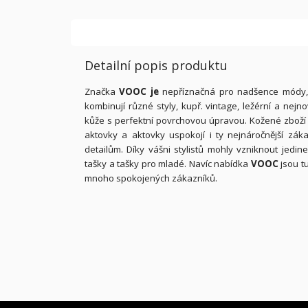
Detailní popis produktu
Značka
VOOC je
nepříznačná pro nadšence módy, k
kombinují různé styly, kupř. vintage, ležérní a nejn
kůže s perfektní povrchovou úpravou. Kožené zbož
aktovky a aktovky uspokojí i ty nejnáročnější zák
detailům. Díky vášni stylistů mohly vzniknout jed
tašky a tašky pro mladé. Navíc nabídka
VOOC
jsou tu
mnoho spokojených zákazníků.
Z