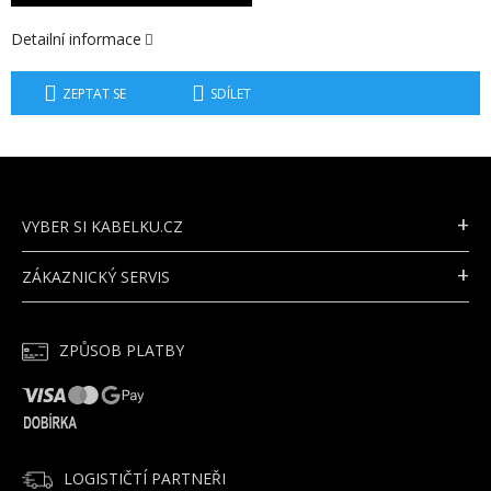
Detailní informace
ZEPTAT SE
SDÍLET
Z
Á
P
VYBER SI KABELKU.CZ
A
T
ZÁKAZNICKÝ SERVIS
Í
ZPŮSOB PLATBY
LOGISTIČTÍ PARTNEŘI