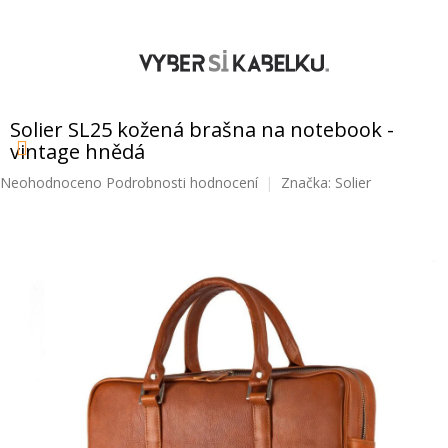
Přejít
na
obsah
NÁKUPNÍ
KOŠÍK
Solier SL25 kožená brašna na notebook -
vintage hnědá
Průměrné
Neohodnoceno
Podrobnosti hodnocení
Značka:
Solier
hodnocení
produktu
je
0,0
z
5
hvězdiček.