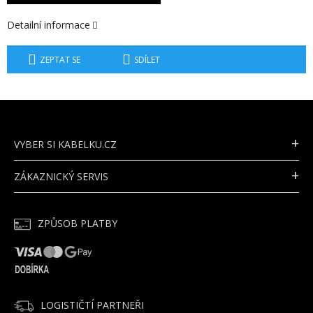
Detailní informace
ZEPTAT SE
SDÍLET
Z
Á
P
VYBER SI KABELKU.CZ
A
T
ZÁKAZNICKÝ SERVIS
Í
ZPŮSOB PLATBY
LOGISTIČTÍ PARTNEŘI