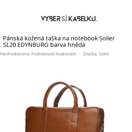
Přejít
na
obsah
NÁKUPNÍ
KOŠÍK
Pánská kožená taška na notebook Solier
SL20 EDYNBURG barva hnědá
Průměrné
Neohodnoceno
Podrobnosti hodnocení
Značka:
Solier
hodnocení
produktu
je
0,0
z
5
hvězdiček.