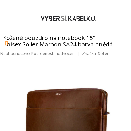
Přejít
na
obsah
NÁKUPNÍ
KOŠÍK
Kožené pouzdro na notebook 15"
unisex Solier Maroon SA24 barva hnědá
Průměrné
Neohodnoceno
Podrobnosti hodnocení
Značka:
Solier
hodnocení
produktu
je
0,0
z
5
hvězdiček.