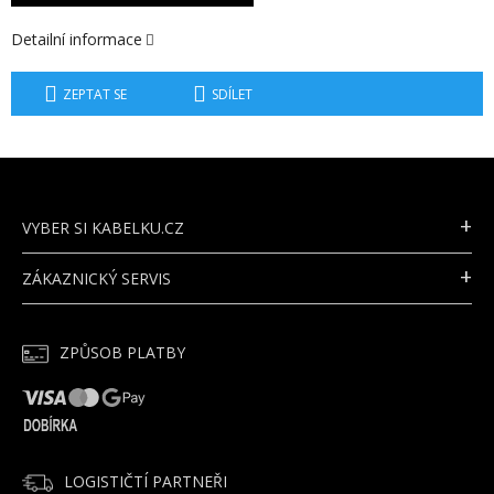
Detailní informace
ZEPTAT SE
SDÍLET
Z
Á
P
VYBER SI KABELKU.CZ
A
T
ZÁKAZNICKÝ SERVIS
Í
ZPŮSOB PLATBY
LOGISTIČTÍ PARTNEŘI