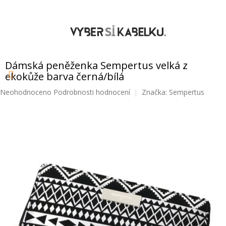
Přejít
na
obsah
NÁKUPNÍ
KOŠÍK
Dámská peněženka Sempertus velká z
ekokůže barva černá/bílá
Průměrné
Neohodnoceno
Podrobnosti hodnocení
Značka:
Sempertus
hodnocení
produktu
je
0,0
z
5
hvězdiček.