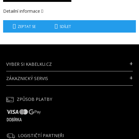
Detailní informace
ZEPTAT SE
SDÍLET
Z
Á
P
VYBER SI KABELKU.CZ
A
T
ZÁKAZNICKÝ SERVIS
Í
ZPŮSOB PLATBY
LOGISTIČTÍ PARTNEŘI