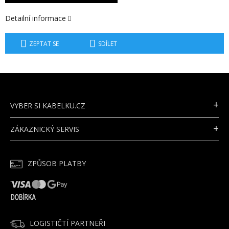
Detailní informace
ZEPTAT SE
SDÍLET
Z
Á
P
VYBER SI KABELKU.CZ
A
T
ZÁKAZNICKÝ SERVIS
Í
ZPŮSOB PLATBY
LOGISTIČTÍ PARTNEŘI