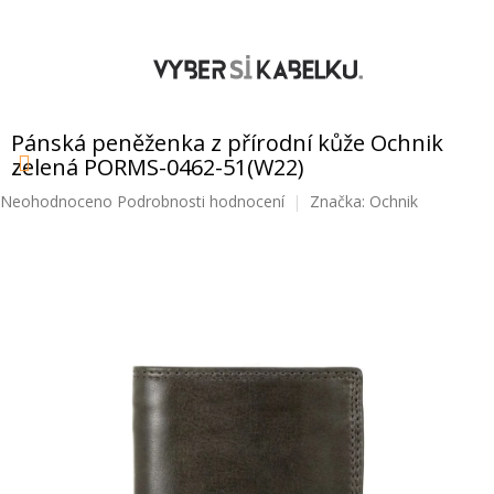
Přejít
na
obsah
NÁKUPNÍ
KOŠÍK
Pánská peněženka z přírodní kůže Ochnik
zelená PORMS-0462-51(W22)
Průměrné
Neohodnoceno
Podrobnosti hodnocení
Značka:
Ochnik
hodnocení
produktu
je
0,0
z
5
hvězdiček.