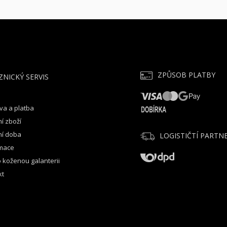
ZPŮSOB PLATBY
ZNICKÝ SERVIS
va a platba
í zboží
ní doba
LOGISTIČTÍ PARTNE
mace
 koženou galanterii
kt