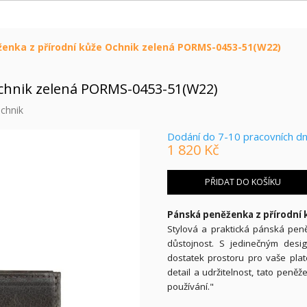
enka z přírodní kůže Ochnik zelená PORMS-0453-51(W22)
Ochnik zelená PORMS-0453-51(W22)
chnik
Dodání do 7-10 pracovních d
1 820 Kč
Měrná
cena:
PŘIDAT DO KOŠÍKU
Pánská peněženka z přírodní 
Stylová a praktická pánská pen
důstojnost. S jedinečným desig
dostatek prostoru pro vaše pla
detail a udržitelnost, tato pen
používání."