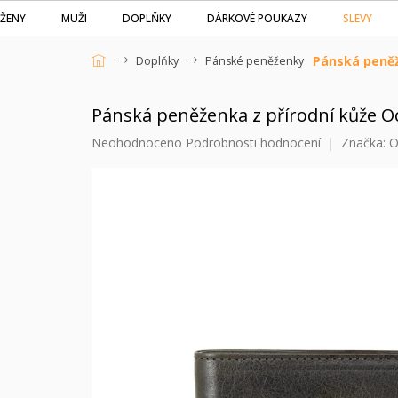
Přejít
SLEVY
ŽENY
MUŽI
DOPLŇKY
DÁRKOVÉ POUKAZY
na
obsah
Pánská peněž
Doplňky
Pánské peněženky
Domů
Pánská peněženka z přírodní kůže 
Průměrné
Neohodnoceno
Podrobnosti hodnocení
Značka:
O
hodnocení
produktu
je
0,0
z
5
hvězdiček.