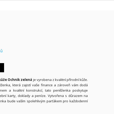
nů
kůže Ochnik zelená
je vyrobena z kvalitní přírodní kůže.
ěženka, která zajistí vaše finance a zároveň vám dodá
nem a kvalitní konstrukcí, tato peněženka poskytuje
tební karty, doklady a peníze. Vytvořena s důrazem na
ěženka bude vaším spolehlivým parťákem pro každodenní