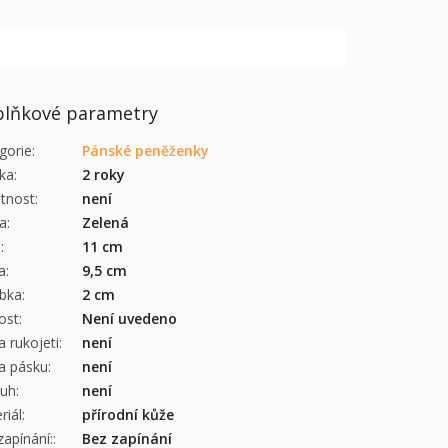
lňkové parametry
gorie
:
Pánské peněženky
ka
:
2 roky
tnost
:
není
a
:
Zelená
a
:
11 cm
a
:
9,5 cm
bka
:
2 cm
kost
:
Není uvedeno
a rukojeti
:
není
a pásku
:
není
ruh
:
není
riál
:
přírodní kůže
zapínání:
:
Bez zapínání