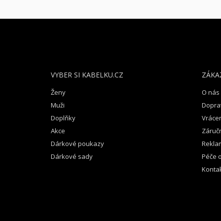
Z
Á
P
A
T
VYBER SI KABELKU.CZ
ZÁKA
Í
Ženy
O nás
Muži
Dopra
Doplňky
Vrácen
Akce
Záruč
Dárkové poukazy
Rekla
Dárkové sady
Péče o
Konta