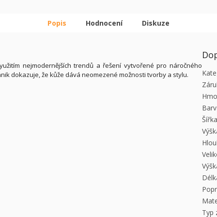
Popis
Hodnocení
Diskuze
Dop
yužitím nejmodernějších trendů a řešení vytvořené pro náročného
Kate
Ochnik dokazuje, že kůže dává neomezené možnosti tvorby a stylu.
Záru
Hmo
Barv
Šířk
Výšk
Hlou
Veli
Výšk
Délk
Pop
Mate
Typ 