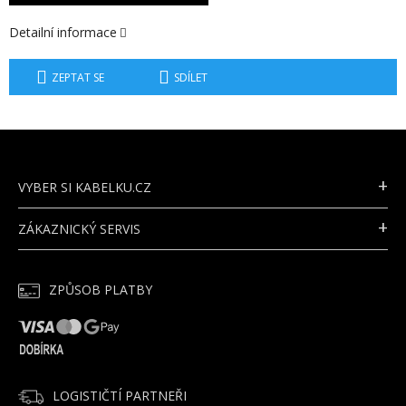
Detailní informace
ZEPTAT SE
SDÍLET
Z
Á
P
VYBER SI KABELKU.CZ
A
T
ZÁKAZNICKÝ SERVIS
Í
ZPŮSOB PLATBY
LOGISTIČTÍ PARTNEŘI