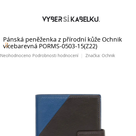
Přejít
na
obsah
NÁKUPNÍ
KOŠÍK
Pánská peněženka z přírodní kůže Ochnik
vícebarevná PORMS-0503-15(Z22)
Průměrné
Neohodnoceno
Podrobnosti hodnocení
Značka:
Ochnik
hodnocení
produktu
je
0,0
z
5
hvězdiček.