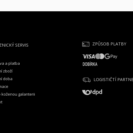
ZPŮSOB PLATBY
ZNICKÝ SERVIS
va a platba
í zboží
ní doba
LOGISTIČTÍ PARTNE
mace
 koženou galanterii
kt