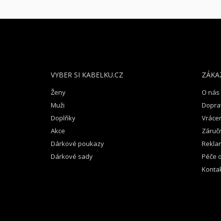
Z
Á
P
A
T
VYBER SI KABELKU.CZ
ZÁKA
Í
Ženy
O nás
Muži
Dopra
Doplňky
Vrácen
Akce
Záruč
Dárkové poukazy
Rekla
Dárkové sady
Péče o
Konta