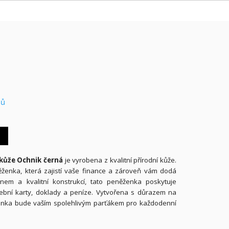
nů
kůže Ochnik černá
je vyrobena z kvalitní přírodní kůže.
ěženka, která zajistí vaše finance a zároveň vám dodá
nem a kvalitní konstrukcí, tato peněženka poskytuje
tební karty, doklady a peníze. Vytvořena s důrazem na
ěženka bude vaším spolehlivým parťákem pro každodenní