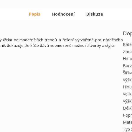
Popis
Hodnocení
Diskuze
Dop
yužitím nejmodernějších trendů a řešení vytvořené pro náročného
Kate
Ochnik dokazuje, že kůže dává neomezené možnosti tvorby a stylu.
Záru
Hmo
Barv
Šířk
Výšk
Hlou
Veli
Výšk
Délk
Pop
Mate
Typ 