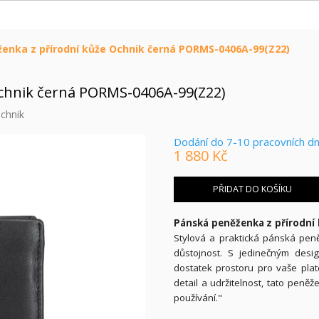
enka z přírodní kůže Ochnik černá PORMS-0406A-99(Z22)
Ochnik černá PORMS-0406A-99(Z22)
chnik
Dodání do 7-10 pracovních d
1 880 Kč
Měrná
cena:
PŘIDAT DO KOŠÍKU
Pánská peněženka z přírodní 
Stylová a praktická pánská pen
důstojnost. S jedinečným desig
dostatek prostoru pro vaše pla
detail a udržitelnost, tato pen
používání."