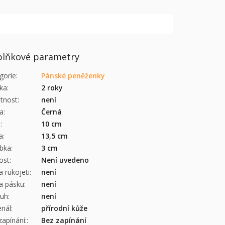
lňkové parametry
gorie
:
Pánské peněženky
ka
:
2 roky
tnost
:
není
a
:
Černá
a
:
10 cm
a
:
13,5 cm
bka
:
3 cm
kost
:
Není uvedeno
a rukojeti
:
není
a pásku
:
není
ruh
:
není
riál
:
přírodní kůže
zapínání:
:
Bez zapínání