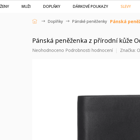
Přejít
SLEVY
ŽENY
MUŽI
DOPLŇKY
DÁRKOVÉ POUKAZY
na
obsah
Pánská peněž
Doplňky
Pánské peněženky
Domů
Pánská peněženka z přírodní kůže 
Průměrné
Neohodnoceno
Podrobnosti hodnocení
Značka:
O
hodnocení
produktu
je
0,0
z
5
hvězdiček.