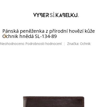
Přejít
na
obsah
NÁKUPNÍ
KOŠÍK
Pánská peněženka z přírodní hovězí kůže
Ochnik hnědá SL-134-89
Průměrné
Neohodnoceno
Podrobnosti hodnocení
Značka:
Ochnik
hodnocení
produktu
je
0,0
z
5
hvězdiček.