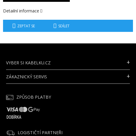
Detailní informace
ZEPTAT SE
SDÍLET
Z
Á
P
VYBER SI KABELKU.CZ
A
T
ZÁKAZNICKÝ SERVIS
Í
ZPŮSOB PLATBY
LOGISTIČTÍ PARTNEŘI