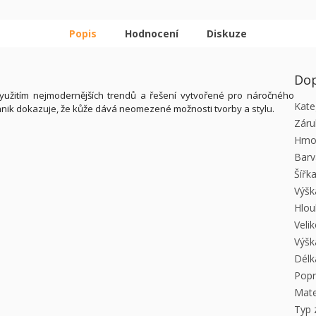
Popis
Hodnocení
Diskuze
Dop
yužitím nejmodernějších trendů a řešení vytvořené pro náročného
Kate
Ochnik dokazuje, že kůže dává neomezené možnosti tvorby a stylu.
Záru
Hmo
Barv
Šířk
Výšk
Hlou
Veli
Výšk
Délk
Pop
Mate
Typ 