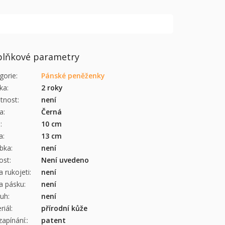
lňkové parametry
gorie
:
Pánské peněženky
ka
:
2 roky
tnost
:
není
a
:
Černá
a
:
10 cm
a
:
13 cm
bka
:
není
kost
:
Není uvedeno
a rukojeti
:
není
a pásku
:
není
ruh
:
není
riál
:
přírodní kůže
zapínání:
:
patent