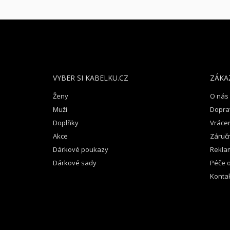
Z
Á
P
A
T
VYBER SI KABELKU.CZ
ZÁKA
Í
Ženy
O nás
Muži
Dopra
Doplňky
Vrácen
Akce
Záruč
Dárkové poukazy
Rekla
Dárkové sady
Péče o
Konta