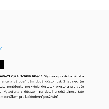
nů
hovězí kůže Ochnik hnědá.
Stylová a praktická pánská
finance a zároveň vám dodá důstojnost. S jedinečným
, tato peněženka poskytuje dostatek prostoru pro vaše
e. Vytvořena s důrazem na detail a udržitelnost, tato
ým parťákem pro každodenní používání."