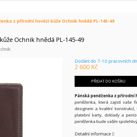
enka z přírodní hovězí kůže Ochnik hnědá PL-145-49
 kůže Ochnik hnědá PL-145-49
chnik
Dodání do 7-10 pracovních d
2 600 Kč
Měrná
cena:
PŘIDAT DO KOŠÍKU
Pánská peněženka z přírodní 
peněženka, která zajistí vaše 
designem a kvalitní konstrukcí
platební karty, doklady a peníz
peněženka bude vaším spolehliv
Detailní informace