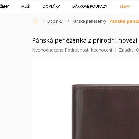
Přejít
SLEVY
ŽENY
MUŽI
DOPLŇKY
DÁRKOVÉ POUKAZY
na
obsah
Pánská peněž
Doplňky
Pánské peněženky
Domů
Pánská peněženka z přírodní hovězí
Průměrné
Neohodnoceno
Podrobnosti hodnocení
Značka:
O
hodnocení
produktu
je
0,0
z
5
hvězdiček.