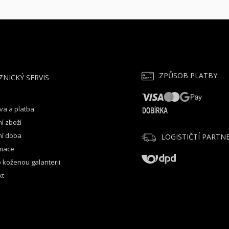
ZPŮSOB PLATBY
ZNICKÝ SERVIS
va a platba
í zboží
ní doba
LOGISTIČTÍ PARTNE
mace
 koženou galanterii
kt