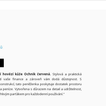
nů
í hovězí kůže Ochnik červená.
Stylová a praktická
stí vaše finance a zároveň vám dodá důstojnost. S
konstrukcí, tato peněženka poskytuje dostatek prostoru
 a peníze. Vytvořena s důrazem na detail a udržitelnost,
hlivým parťákem pro každodenní používání."