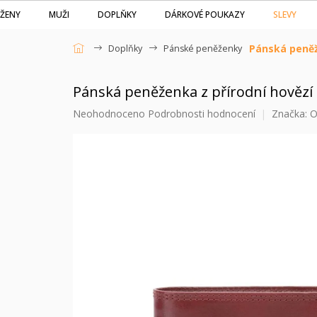
Přejít
SLEVY
ŽENY
MUŽI
DOPLŇKY
DÁRKOVÉ POUKAZY
na
obsah
Pánská peněž
Doplňky
Pánské peněženky
Domů
Pánská peněženka z přírodní hovězí
Průměrné
Neohodnoceno
Podrobnosti hodnocení
Značka:
O
hodnocení
produktu
je
0,0
z
5
hvězdiček.