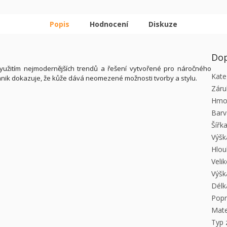
Popis
Hodnocení
Diskuze
Dop
yužitím nejmodernějších trendů a řešení vytvořené pro náročného
Kate
Ochnik dokazuje, že kůže dává neomezené možnosti tvorby a stylu.
Záru
Hmo
Barv
Šířk
Výšk
Hlou
Veli
Výšk
Délk
Pop
Mate
Typ 