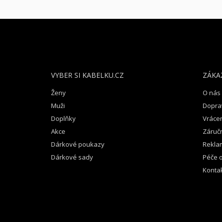
Z
Á
P
A
T
VYBER SI KABELKU.CZ
ZÁKA
Í
Ženy
O nás
Muži
Dopra
Doplňky
Vrácen
Akce
Záruč
Dárkové poukazy
Rekla
Dárkové sady
Péče o
Konta