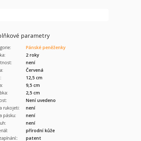
lňkové parametry
gorie
:
Pánské peněženky
ka
:
2 roky
tnost
:
není
a
:
Červená
a
:
12,5 cm
a
:
9,5 cm
bka
:
2,5 cm
kost
:
Není uvedeno
a rukojeti
:
není
a pásku
:
není
ruh
:
není
riál
:
přírodní kůže
zapínání:
:
patent