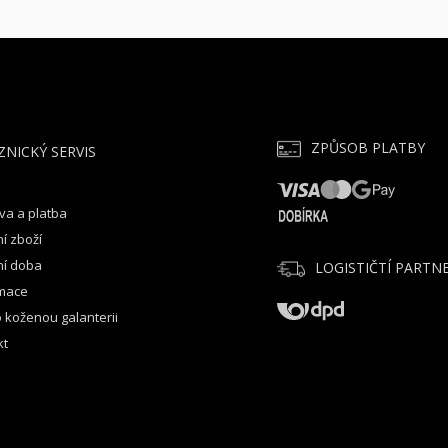
ZPŮSOB PLATBY
ZNICKÝ SERVIS
va a platba
í zboží
ní doba
LOGISTIČTÍ PARTNE
mace
 koženou galanterii
kt