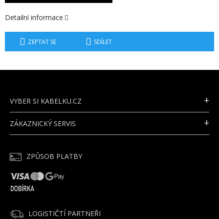
Detailní informace
ZEPTAT SE
SDÍLET
Z
Á
P
VYBER SI KABELKU.CZ
A
T
ZÁKAZNICKÝ SERVIS
Í
ZPŮSOB PLATBY
LOGISTIČTÍ PARTNEŘI