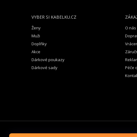
A
T
VYBER SI KABELKU.CZ
ZÁKA
Í
Ženy
O nás
Muži
Dopra
Doplňky
Vrácen
Akce
Záruč
Dárkové poukazy
Rekla
Dárkové sady
Péče o
Konta
VYBER SI KABELKU CZ