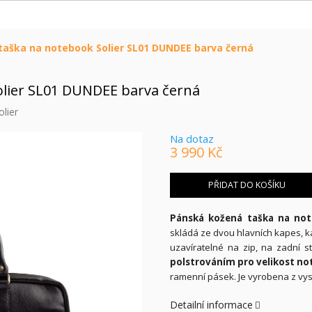
taška na notebook Solier SL01 DUNDEE barva černá
olier SL01 DUNDEE barva černá
olier
Na dotaz
3 990 Kč
Měrná
cena:
PŘIDAT DO KOŠÍKU
Pánská kožená taška na not
skládá ze dvou hlavních kapes, k
uzavíratelné na zip, na zadní st
polstrováním pro velikost no
ramenní pásek. Je vyrobena z vyso
Detailní informace