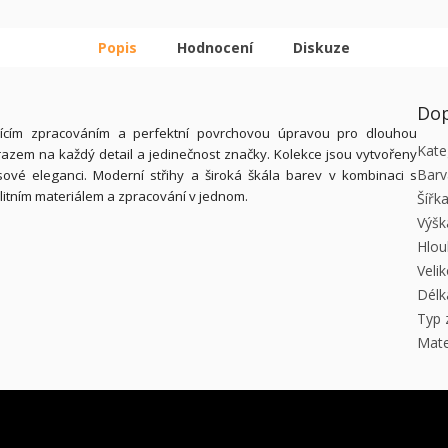
Popis
Hodnocení
Diskuze
Dop
kajícím zpracováním a perfektní povrchovou úpravou pro dlouhou
Kate
důrazem na každý detail a jedinečnost značky. Kolekce jsou vytvořeny
Barv
sové eleganci. Moderní střihy a široká škála barev v kombinaci s
litním materiálem a zpracování v jednom.
Šířk
Výšk
Hlou
Veli
Délk
Typ 
Mate