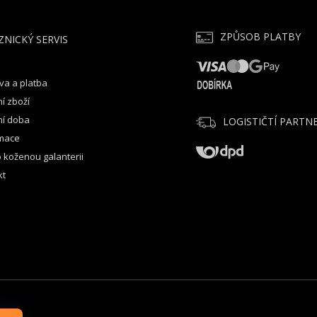
ZPŮSOB PLATBY
ZNICKÝ SERVIS
va a platba
í zboží
ní doba
LOGISTIČTÍ PARTNE
mace
 koženou galanterii
kt