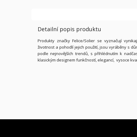
Detailní popis produktu
Produkty značky Felice/Solier se vyznačují vyni
životnost a pohodlí jejich použití, jsou vyráběny s 
podle nejnovějších trendů, s přihlédnutím k nadča
klasickým designem funkčností, elegancí, vysoce kva
Z
Á
P