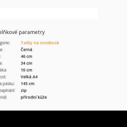
lňkové parametry
gorie
:
Tašky na notebook
a
:
Černá
a
:
46 cm
a
:
34 cm
bka
:
10 cm
kost
:
Velká A4
a pásku
:
145 cm
zapínání
:
zip
riál
:
přírodní kůže