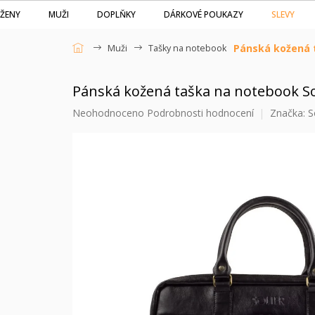
Přejít
SLEVY
ŽENY
MUŽI
DOPLŇKY
DÁRKOVÉ POUKAZY
na
obsah
Pánská kožená 
Muži
Tašky na notebook
Domů
Pánská kožená taška na notebook S
Průměrné
Neohodnoceno
Podrobnosti hodnocení
Značka:
S
hodnocení
produktu
je
0,0
z
5
hvězdiček.