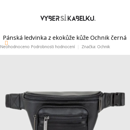
Přejít
na
obsah
NÁKUPNÍ
KOŠÍK
Pánská ledvinka z ekokůže kůže Ochnik černá
Průměrné
Neohodnoceno
Podrobnosti hodnocení
Značka:
Ochnik
hodnocení
produktu
je
0,0
z
5
hvězdiček.