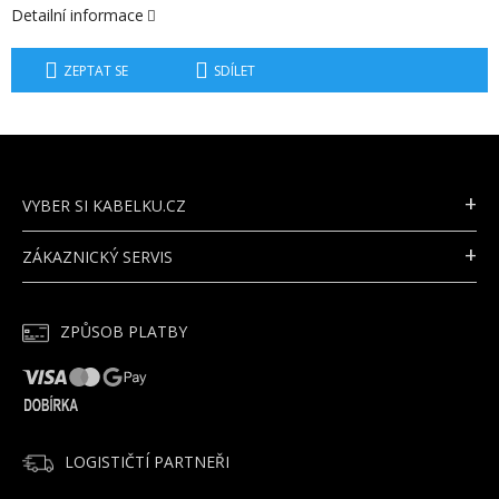
Detailní informace
ZEPTAT SE
SDÍLET
Z
Á
P
VYBER SI KABELKU.CZ
A
T
ZÁKAZNICKÝ SERVIS
Í
ZPŮSOB PLATBY
LOGISTIČTÍ PARTNEŘI