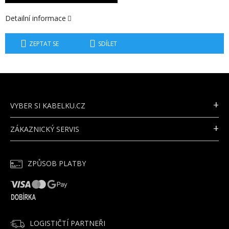
Detailní informace
ZEPTAT SE
SDÍLET
Z
Á
P
VYBER SI KABELKU.CZ
A
T
ZÁKAZNICKÝ SERVIS
Í
ZPŮSOB PLATBY
LOGISTIČTÍ PARTNEŘI