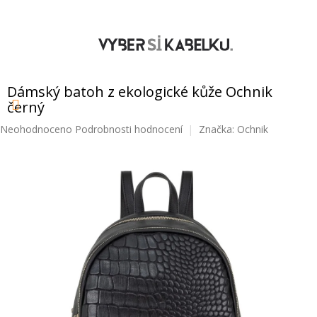
Přejít
na
obsah
NÁKUPNÍ
KOŠÍK
Dámský batoh z ekologické kůže Ochnik
černý
Průměrné
Neohodnoceno
Podrobnosti hodnocení
Značka:
Ochnik
hodnocení
produktu
je
0,0
z
5
hvězdiček.