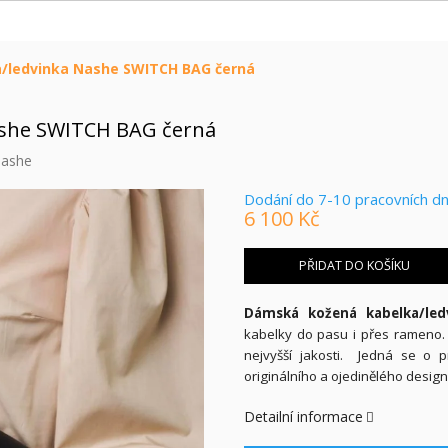
/ledvinka Nashe SWITCH BAG černá
ashe SWITCH BAG černá
ashe
Dodání do 7-10 pracovních d
6 100 Kč
Měrná
cena:
PŘIDAT DO KOŠÍKU
Dámská kožená kabelka/le
kabelky do pasu i přes rameno.
nejvyšší jakosti. Jedná se o p
originálního a ojedinělého design
Detailní informace