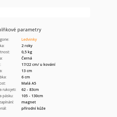
lňkové parametry
gorie
:
Ledvinky
ka
:
2 roky
tnost
:
0,5 kg
a
:
Černá
a
:
17/22 cm/ u kování
a
:
13 cm
bka
:
6 cm
kost
:
Malá A5
a rukojeti
:
62 - 83cm
a pásku
:
105 - 130cm
zapínání
:
magnet
riál
:
přírodní kůže