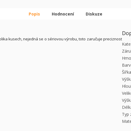
Popis
Hodnocení
Diskuze
Dop
lika kusech, nejedná se o sériovou výrobu, toto zaručuje preciznost
Kate
Záru
Hmo
Barv
Šířk
Výšk
Hlou
Veli
Výšk
Délk
Typ 
Mate