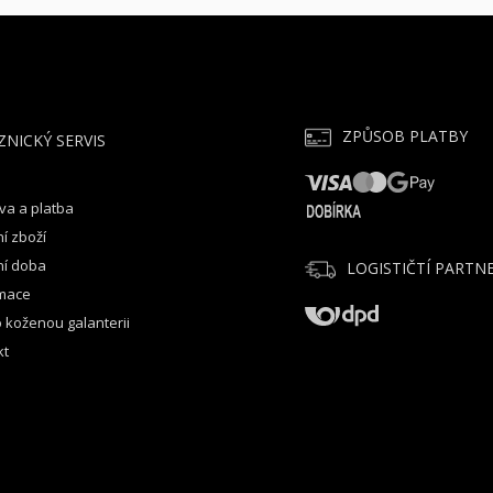
ZPŮSOB PLATBY
ZNICKÝ SERVIS
va a platba
í zboží
ní doba
LOGISTIČTÍ PARTNE
mace
 koženou galanterii
kt