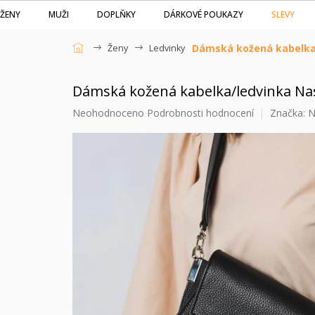
Přejít
SLEVY
ŽENY
MUŽI
DOPLŇKY
DÁRKOVÉ POUKAZY
na
obsah
Dámská kožená kabelka
Ženy
Ledvinky
Domů
Dámská kožená kabelka/ledvinka N
Průměrné
Neohodnoceno
Podrobnosti hodnocení
Značka:
N
hodnocení
produktu
je
0,0
z
5
hvězdiček.