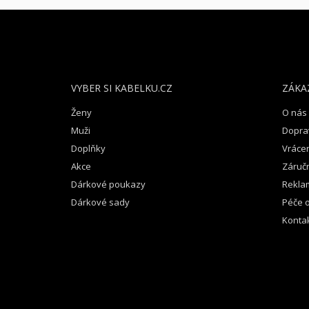
Z
Á
P
A
T
VYBER SI KABELKU.CZ
ZÁKA
Í
Ženy
O nás
Muži
Dopra
Doplňky
Vrácen
Akce
Záruč
Dárkové poukazy
Rekla
Dárkové sady
Péče o
Konta