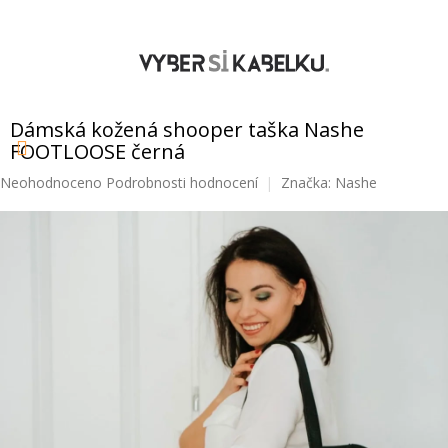
Přejít
na
obsah
NÁKUPNÍ
KOŠÍK
Dámská kožená shooper taška Nashe
FOOTLOOSE černá
Průměrné
Neohodnoceno
Podrobnosti hodnocení
Značka:
Nashe
hodnocení
produktu
je
0,0
z
5
hvězdiček.