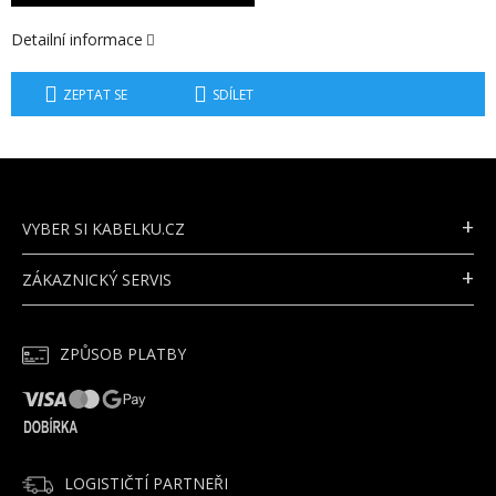
Detailní informace
ZEPTAT SE
SDÍLET
Z
Á
P
VYBER SI KABELKU.CZ
A
T
ZÁKAZNICKÝ SERVIS
Í
ZPŮSOB PLATBY
LOGISTIČTÍ PARTNEŘI