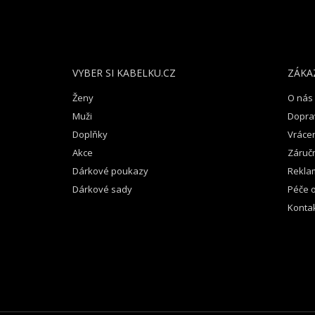
Á
P
A
T
VYBER SI KABELKU.CZ
ZÁKA
Í
Ženy
O nás
Muži
Dopra
Doplňky
Vrácen
Akce
Záruč
Dárkové poukazy
Rekla
Dárkové sady
Péče o
Konta