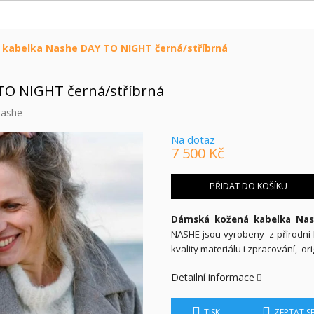
kabelka Nashe DAY TO NIGHT černá/stříbrná
TO NIGHT černá/stříbrná
ashe
Na dotaz
7 500 Kč
Měrná
cena:
PŘIDAT DO KOŠÍKU
Dámská kožená kabelka Nas
NASHE jsou vyrobeny z přírodní k
kvality materiálu i zpracování, or
Detailní informace
TISK
ZEPTAT S