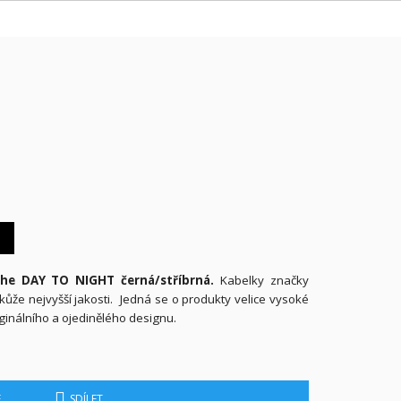
he DAY TO NIGHT černá/stříbrná.
Kabelky značky
ůže nejvyšší jakosti. Jedná se o produkty velice vysoké
iginálního a ojedinělého designu.
E
SDÍLET