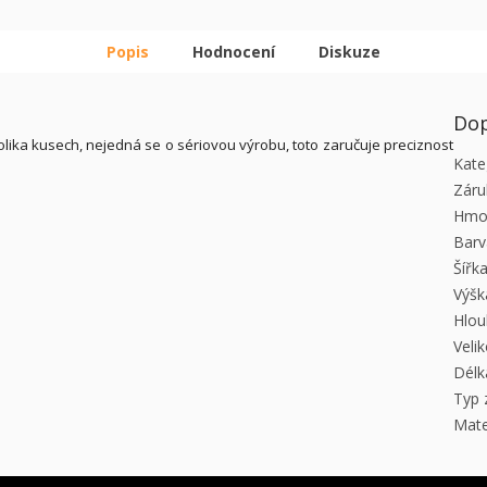
Popis
Hodnocení
Diskuze
Dop
lika kusech, nejedná se o sériovou výrobu, toto zaručuje preciznost
Kate
Záru
Hmo
Barv
Šířk
Výšk
Hlou
Veli
Délk
Typ 
Mate