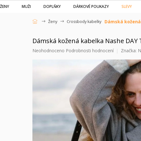
Přejít
SLEVY
ŽENY
MUŽI
DOPLŇKY
DÁRKOVÉ POUKAZY
na
obsah
Dámská kožená 
Ženy
Crossbody kabelky
Domů
Dámská kožená kabelka Nashe DAY 
Průměrné
Neohodnoceno
Podrobnosti hodnocení
Značka:
N
hodnocení
produktu
je
0,0
z
5
hvězdiček.