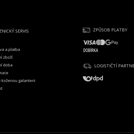
ZPŮSOB PLATBY
ZNICKÝ SERVIS
va a platba
í zboží
ní doba
LOGISTIČTÍ PARTNE
mace
 koženou galanterii
kt