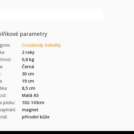
lňkové parametry
gorie
:
Crossbody kabelky
ka
:
2 roky
tnost
:
0,8 kg
a
:
Černá
a
:
30 cm
a
:
19 cm
bka
:
8,5 cm
kost
:
Malá A5
a pásku
:
102-143cm
zapínání
:
magnet
riál
:
přírodní kůže