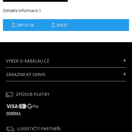
Detailní informace
ZEPTAT SE
SDÍLET
Z
Á
P
VYBER SI KABELKU.CZ
A
T
ZÁKAZNICKÝ SERVIS
Í
ZPŮSOB PLATBY
LOGISTIČTÍ PARTNEŘI