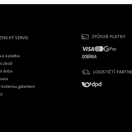
ZPŮSOB PLATBY
ZNICKÝ SERVIS
va a platba
í zboží
ní doba
LOGISTIČTÍ PARTNE
mace
 koženou galanterii
kt