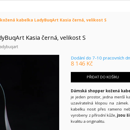
ožená kabelka LadyBuqArt Kasia černá, velikost S
BuqArt Kasia černá, velikost S
adybuqart
Dodání do 7-10 pracovních d
8 146 Kč
Měrná
cena:
PŘIDAT DO KOŠÍKU
Dámská shopper kožená kabel
je jeden prostor, jedna menší k
uzavíratelná klopou na zámek
kabelku nosit přes rameno neb
vyrobeny z přírodní kůže,
jsou š
kvalitu a originalitu.