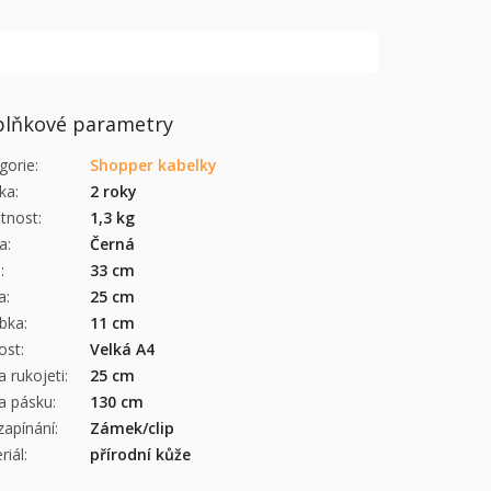
lňkové parametry
gorie
:
Shopper kabelky
ka
:
2 roky
tnost
:
1,3 kg
a
:
Černá
a
:
33 cm
a
:
25 cm
bka
:
11 cm
kost
:
Velká A4
a rukojeti
:
25 cm
a pásku
:
130 cm
zapínání
:
Zámek/clip
riál
:
přírodní kůže