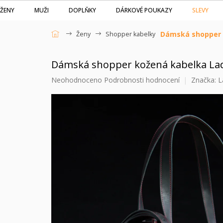
Přejít
SLEVY
ŽENY
MUŽI
DOPLŇKY
DÁRKOVÉ POUKAZY
na
obsah
Dámská shopper k
Ženy
Shopper kabelky
Domů
Dámská shopper kožená kabelka Lady
Průměrné
Neohodnoceno
Podrobnosti hodnocení
Značka:
L
hodnocení
produktu
je
0,0
z
5
hvězdiček.