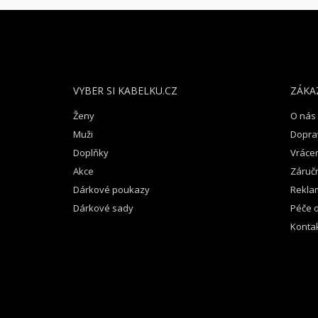
Z
Á
P
A
T
VYBER SI KABELKU.CZ
ZÁKA
Í
Ženy
O nás
Muži
Dopra
Doplňky
Vrácen
Akce
Záruč
Dárkové poukazy
Rekla
Dárkové sady
Péče o
Konta