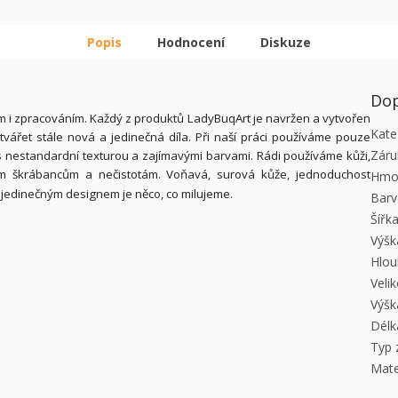
Popis
Hodnocení
Diskuze
Dop
m i zpracováním. Každý z produktů LadyBuqArt je navržen a vytvořen
Kate
ářet stále nová a jedinečná díla. Při naší práci používáme pouze
Záru
 s nestandardní texturou a zajímavými barvami. Rádi používáme kůži,
ým škrábancům a nečistotám. Voňavá, surová kůže, jednoduchost
Hmo
 jedinečným designem je něco, co milujeme.
Barv
Šířk
Výšk
Hlou
Veli
Výšk
Délk
Typ 
Mate