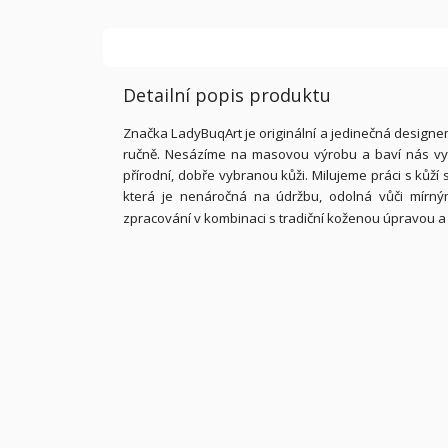
Detailní popis produktu
Značka LadyBuqArt je originální a jedinečná designe
ručně. Nesázíme na masovou výrobu a baví nás vytv
přírodní, dobře vybranou kůži. Milujeme práci s kůží
která je nenáročná na údržbu, odolná vůči mírn
zpracování v kombinaci s tradiční koženou úpravou a