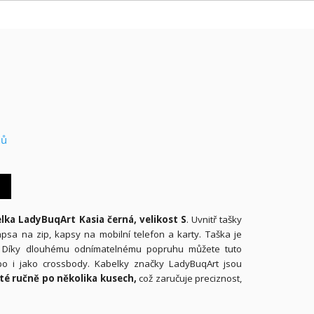
nů
ka LadyBuqArt Kasia černá, velikost S
.
Uvnitř tašky
apsa na zip, kapsy na mobilní telefon a karty. Taška je
. Díky dlouhému odnímatelnému popruhu můžete tuto
o i jako crossbody. Kabelky značky LadyBuqArt jsou
ité ručně po několika kusech,
což zaručuje preciznost,