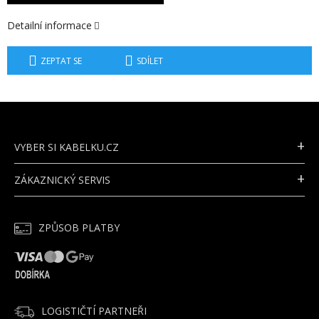
Detailní informace
ZEPTAT SE
SDÍLET
Z
Á
P
VYBER SI KABELKU.CZ
A
T
ZÁKAZNICKÝ SERVIS
Í
ZPŮSOB PLATBY
LOGISTIČTÍ PARTNEŘI