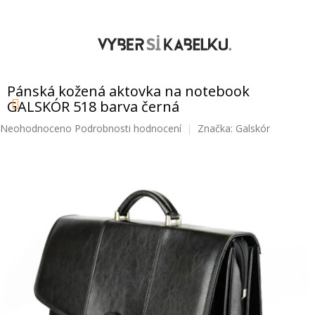
Přejít
na
obsah
NÁKUPNÍ
KOŠÍK
Pánská kožená aktovka na notebook
GALSKÓR 518 barva černá
Průměrné
Neohodnoceno
Podrobnosti hodnocení
Značka:
Galskór
hodnocení
produktu
je
0,0
z
5
hvězdiček.