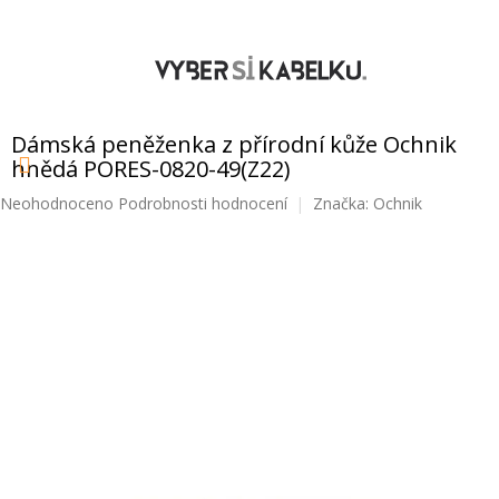
Přejít
na
obsah
NÁKUPNÍ
KOŠÍK
Dámská peněženka z přírodní kůže Ochnik
hnědá PORES-0820-49(Z22)
Průměrné
Neohodnoceno
Podrobnosti hodnocení
Značka:
Ochnik
hodnocení
produktu
je
0,0
z
5
hvězdiček.