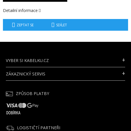
Detailní informace
ZEPTAT SE
SDÍLET
Z
Á
P
VYBER SI KABELKU.CZ
A
T
ZÁKAZNICKÝ SERVIS
Í
ZPŮSOB PLATBY
LOGISTIČTÍ PARTNEŘI