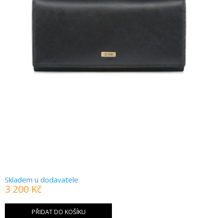
Skladem u dodavatele
3 200 Kč
Měrná
cena:
PŘIDAT DO KOŠÍKU