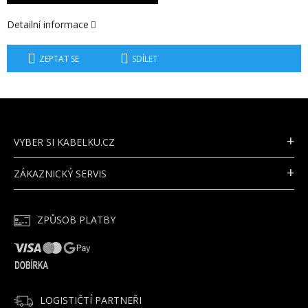
Detailní informace
ZEPTAT SE
SDÍLET
Z
Á
P
VYBER SI KABELKU.CZ
A
T
ZÁKAZNICKÝ SERVIS
Í
ZPŮSOB PLATBY
LOGISTIČTÍ PARTNEŘI