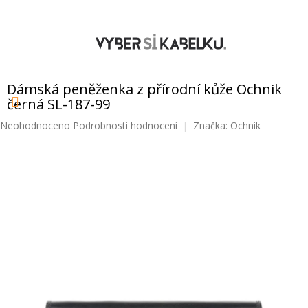
Přejít
na
obsah
NÁKUPNÍ
KOŠÍK
Dámská peněženka z přírodní kůže Ochnik
černá SL-187-99
Průměrné
Neohodnoceno
Podrobnosti hodnocení
Značka:
Ochnik
hodnocení
produktu
je
0,0
z
5
hvězdiček.