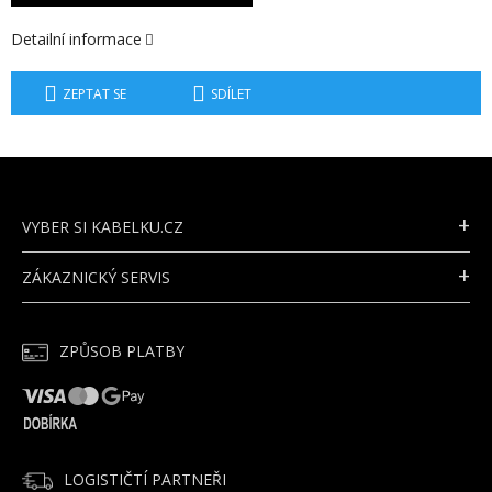
Detailní informace
ZEPTAT SE
SDÍLET
Z
Á
P
VYBER SI KABELKU.CZ
A
T
ZÁKAZNICKÝ SERVIS
Í
ZPŮSOB PLATBY
LOGISTIČTÍ PARTNEŘI