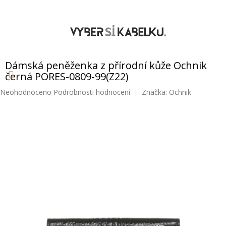
Přejít
na
obsah
NÁKUPNÍ
KOŠÍK
Dámská peněženka z přírodní kůže Ochnik
černá PORES-0809-99(Z22)
Průměrné
Neohodnoceno
Podrobnosti hodnocení
Značka:
Ochnik
hodnocení
produktu
je
0,0
z
5
hvězdiček.