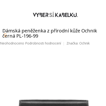
Přejít
na
obsah
NÁKUPNÍ
KOŠÍK
Dámská peněženka z přírodní kůže Ochnik
černá PL-196-99
Průměrné
Neohodnoceno
Podrobnosti hodnocení
Značka:
Ochnik
hodnocení
produktu
je
0,0
z
5
hvězdiček.