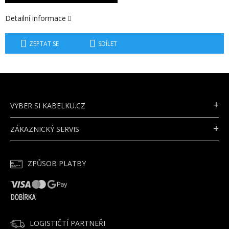
Detailní informace
ZEPTAT SE
SDÍLET
Z
Á
P
VYBER SI KABELKU.CZ
A
T
ZÁKAZNICKÝ SERVIS
Í
ZPŮSOB PLATBY
LOGISTIČTÍ PARTNEŘI