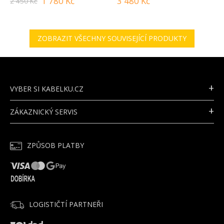
1 780 Kč
3 480 Kč
2 450 Kč
ZOBRAZIT VŠECHNY SOUVISEJÍCÍ PRODUKTY
Z
Á
P
VYBER SI KABELKU.CZ
A
T
ZÁKAZNICKÝ SERVIS
Í
ZPŮSOB PLATBY
LOGISTIČTÍ PARTNEŘI