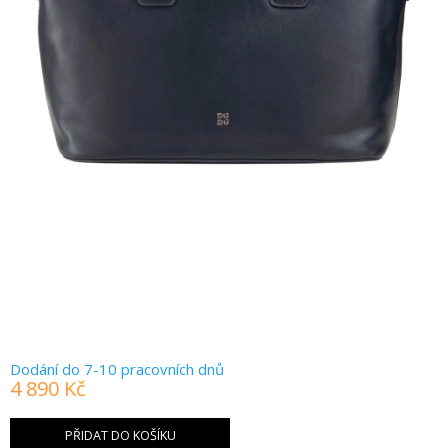
Dodání do 7-10 pracovních dnů
4 890 Kč
Měrná
cena:
PŘIDAT DO KOŠÍKU