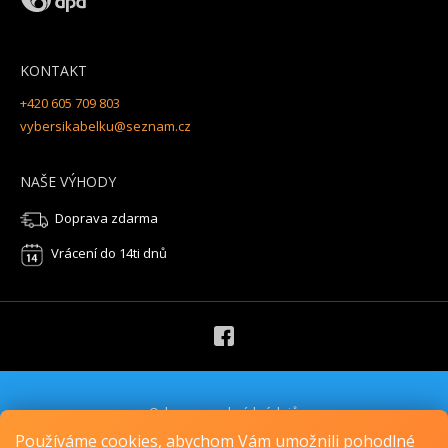
KONTAKT
+420 605 709 803
vybersikabelku@seznam.cz
NAŠE VÝHODY
Doprava zdarma
Vrácení do 14ti dnů
Ochrana osobních údajů
Obchodní podmínky
Používáme cookies, abychom Vám umožnili pohodlné