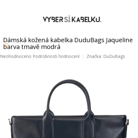
Přejít
na
obsah
NÁKUPNÍ
KOŠÍK
Dámská kožená kabelka DuduBags Jaqueline
barva tmavě modrá
Průměrné
Neohodnoceno
Podrobnosti hodnocení
Značka:
DuDuBags
hodnocení
produktu
je
0,0
z
5
hvězdiček.