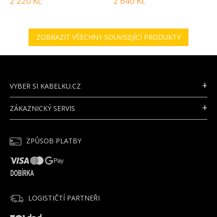
2 220 Kč
2 640 Kč
ZOBRAZIT VŠECHNY SOUVISEJÍCÍ PRODUKTY
Z
Á
P
VYBER SI KABELKU.CZ
A
T
ZÁKAZNICKÝ SERVIS
Í
ZPŮSOB PLATBY
LOGISTIČTÍ PARTNEŘI