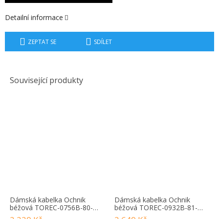
Detailní informace
ZEPTAT SE
SDÍLET
Související produkty
Dámská kabelka Ochnik
Dámská kabelka Ochnik
béžová TOREC-0756B-80-
béžová TOREC-0932B-81-
2025
2025