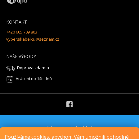
KONTAKT
+420 605 709 803
vybersikabelku@seznam.cz
NAŠE VÝHODY
Doprava zdarma
Vrácení do 14ti dnů
Ochrana osobních údajů
Obchodní podmínky
Používáme cookies, abychom Vám umožnili pohodlné