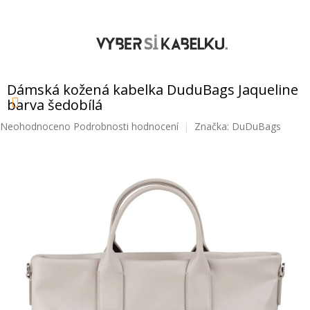
Přejít
na
obsah
NÁKUPNÍ
KOŠÍK
Dámská kožená kabelka DuduBags Jaqueline
barva šedobílá
Průměrné
Neohodnoceno
Podrobnosti hodnocení
Značka:
DuDuBags
hodnocení
produktu
je
0,0
z
5
hvězdiček.