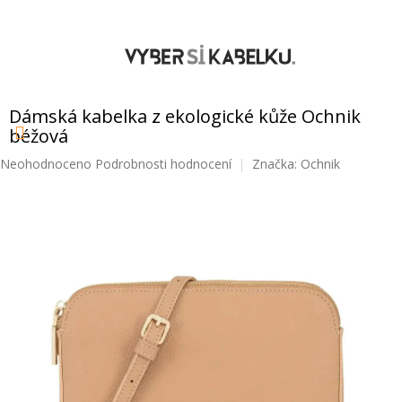
Přejít
na
obsah
NÁKUPNÍ
KOŠÍK
Dámská kabelka z ekologické kůže Ochnik
béžová
Průměrné
Neohodnoceno
Podrobnosti hodnocení
Značka:
Ochnik
hodnocení
produktu
je
0,0
z
5
hvězdiček.