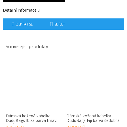
Detailní informace
ZEPTAT SE
SDÍLET
Související produkty
Dámská kožená kabelka
Dámská kožená kabelka
DuduBags Ibiza barva tmavě
DuduBags Fiji barva šedobílá
modrá