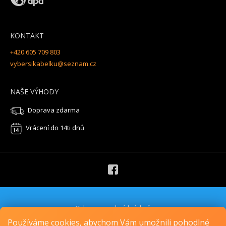
KONTAKT
+420 605 709 803
vybersikabelku@seznam.cz
NAŠE VÝHODY
Doprava zdarma
Vrácení do 14ti dnů
Ochrana osobních údajů
Obchodní podmínky
Používáme cookies, abychom Vám umožnili pohodlné