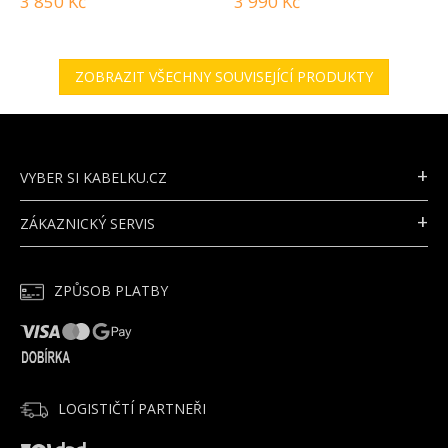
3 850 Kč
3 990 Kč
ZOBRAZIT VŠECHNY SOUVISEJÍCÍ PRODUKTY
Z
Á
P
VYBER SI KABELKU.CZ
A
T
ZÁKAZNICKÝ SERVIS
Í
ZPŮSOB PLATBY
LOGISTIČTÍ PARTNEŘI