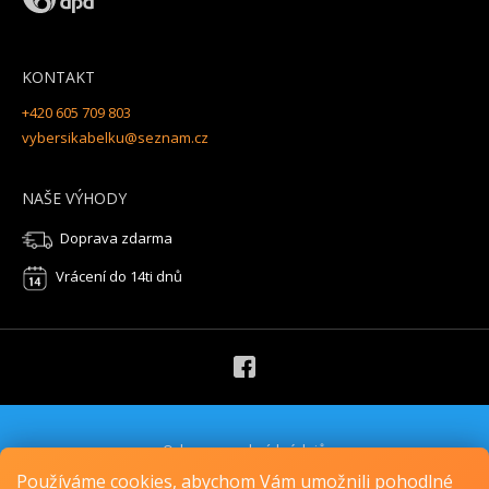
KONTAKT
+420 605 709 803
vybersikabelku@seznam.cz
NAŠE VÝHODY
Doprava zdarma
Vrácení do 14ti dnů
Ochrana osobních údajů
Obchodní podmínky
Používáme cookies, abychom Vám umožnili pohodlné