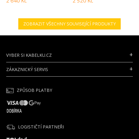
2 640 Kč
2 520 Kč
ZOBRAZIT VŠECHNY SOUVISEJÍCÍ PRODUKTY
Z
Á
P
VYBER SI KABELKU.CZ
A
T
ZÁKAZNICKÝ SERVIS
Í
ZPŮSOB PLATBY
LOGISTIČTÍ PARTNEŘI