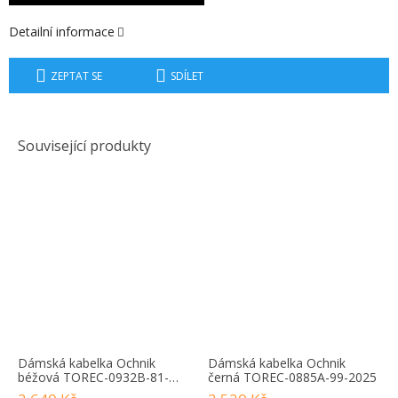
Detailní informace
ZEPTAT SE
SDÍLET
Související produkty
Dámská kabelka Ochnik
Dámská kabelka Ochnik
béžová TOREC-0932B-81-
černá TOREC-0885A-99-2025
2025