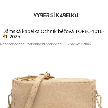
Přejít
na
obsah
NÁKUPNÍ
KOŠÍK
Dámská kabelka Ochnik béžová TOREC-1016-
81-2025
Průměrné
Neohodnoceno
Podrobnosti hodnocení
Značka:
Ochnik
hodnocení
produktu
je
0,0
z
5
hvězdiček.